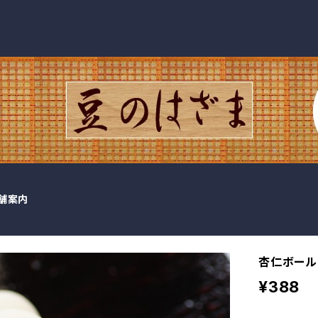
舗案内
杏仁ボール
¥388