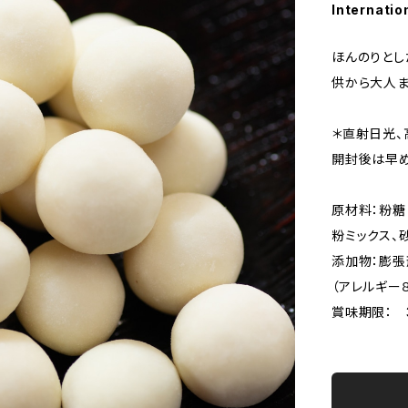
Internatio
ほんのりとし
供から大人ま
＊直射日光、
開封後は早め
原材料：粉糖
粉ミックス、
添加物：膨
（アレルギー
賞味期限： 