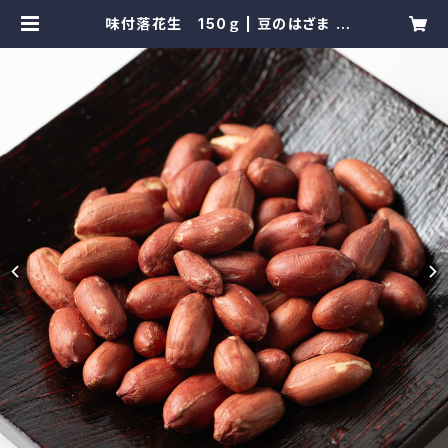
味付落花生 150ｇ | 豆のはざま |
湘南・鵠沼の落花生のお店