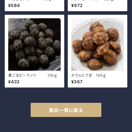
¥584
¥972
黒ごまピーナッツ 120ｇ
かりんとう豆 130ｇ
¥432
¥367
商品一覧に戻る