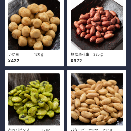
いか豆 120ｇ
無塩落花生 225ｇ
¥432
¥972
わさびビンズ 120g
バターピーナッツ 225ｇ