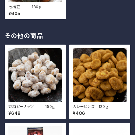
七福豆 180ｇ
¥605
その他の商品
砂糖ピーナッツ 150ｇ
カレービンズ 120ｇ
¥648
¥486