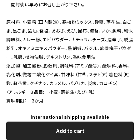
開封後は早めにお召し上がり下さい。
原材料：小麦粉（国内製造）、寒梅粉ミックス、砂糖、落花生、白ご
ま、黒ごま、醬油、食塩、あおさ、えび、昆布、海苔、いか、澱粉、粉末
調味料、カレー粉、エビパウダー、ナチュラルチーズ、唐辛子、脱脂
粉乳、オキアミエキスパウダー、黒胡椒、バジル、乾燥梅干パウダ
ー、乳糖、植物油脂、デキストリン、香味食用油
添加物：加工澱粉、膨張剤、調味料（アミノ酸等）、酸味料、香料、
乳化剤、微粒二酸化ケイ素、甘味料（甘草、ステビア）着色料（紅
麴、紅花黄、クチナシ、カラメル、パプリカ、炭末、カロチン）
（アレルギー８品目: 小麦・落花生・えび・乳）
賞味期限： 3か月
International shipping available
Add to cart