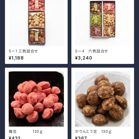
Sー1 三色詰合せ
Sー4 六色詰合せ
¥1,188
¥3,240
梅豆 120ｇ
かりんとう豆 130ｇ
¥432
¥367