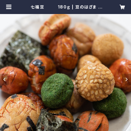
七福豆 180ｇ | 豆のはざま |
湘南・鵠沼の落花生のお店